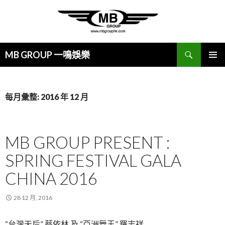
搜
MB GROUP 一鳴娛樂
尋
跳
主要選單
至
主
要
每月彙整: 2016 年 12 月
內
容
MB GROUP PRESENT :
SPRING FESTIVAL GALA
CHINA 2016
28 12 月, 2016
“台灣天后” 蔡依林 及 “亞洲舞王” 羅志祥