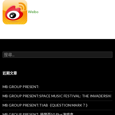
Weibo
搜
尋
關
鍵
字:
近期文章
MB GROUP PRESENT:
MB GROUP PRESENT:SPACE MUSIC FESTIVAL: THE INVADERS￼
MB GROUP PRESENT:TIAB《QUESTION MARK？》
MB GROUP PRESENT: 趙學而50 Plus演唱會