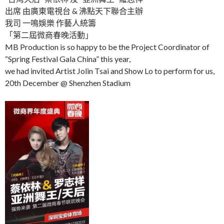
出席 由廣東電視台 & 沸點天下聯合主辦
我司 一鳴娛樂 作藝人統籌
「第二屆微商春晚活動」
MB Production is so happy to be the Project Coordinator of
“Spring Festival Gala China” this year,
we had invited Artist Jolin Tsai and Show Lo to perform for us,
20th December @ Shenzhen Stadium