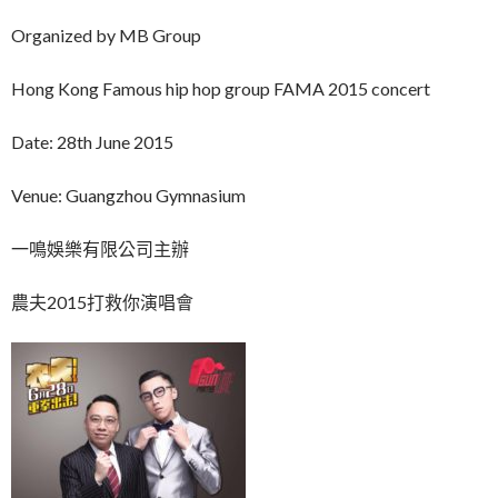
Organized by MB Group
Hong Kong Famous hip hop group FAMA 2015 concert
Date: 28th June 2015
Venue: Guangzhou Gymnasium
一鳴娛樂有限公司主辦
農夫2015打救你演唱會