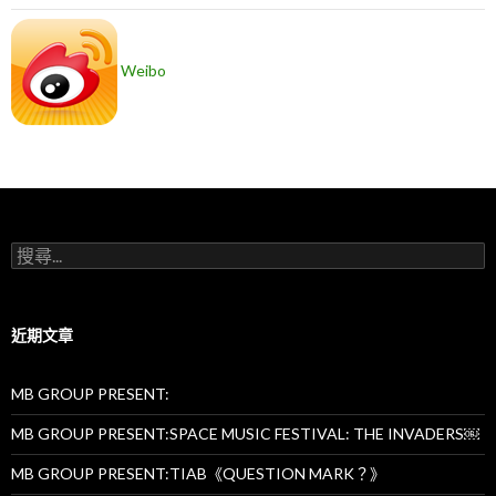
Weibo
搜
尋
關
鍵
字:
近期文章
MB GROUP PRESENT:
MB GROUP PRESENT:SPACE MUSIC FESTIVAL: THE INVADERS￼
MB GROUP PRESENT:TIAB《QUESTION MARK？》