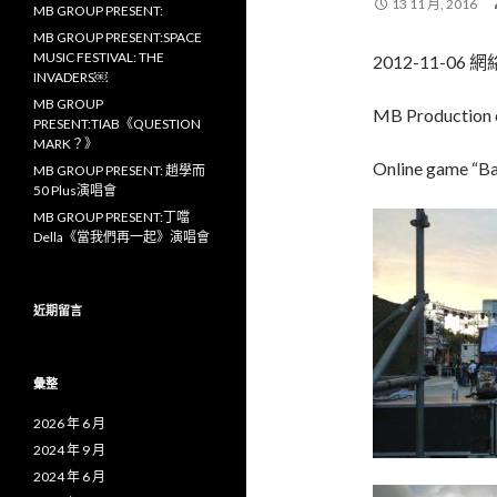
13 11 月, 2016
MB GROUP PRESENT:
MB GROUP PRESENT:SPACE
MUSIC FESTIVAL: THE
2012-11-06
INVADERS￼
MB GROUP
MB Production o
PRESENT:TIAB《QUESTION
MARK？》
Online game “Ba
MB GROUP PRESENT: 趙學而
50 Plus演唱會
MB GROUP PRESENT:丁噹
Della《當我們再一起》演唱會
近期留言
彙整
2026 年 6 月
2024 年 9 月
2024 年 6 月