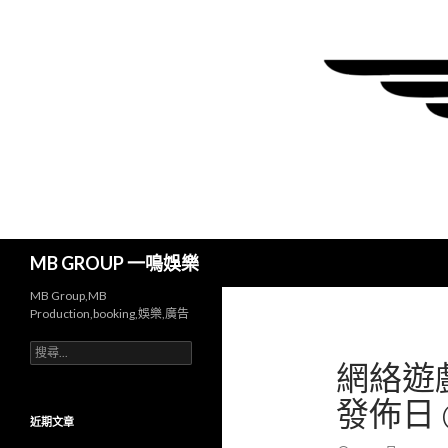
搜
MB GROUP 一鳴娛樂
尋
MB Group,MB
Production,booking,娛樂,廣告
搜
網絡遊戲
尋
關
發佈日 
鍵
字:
近期文章