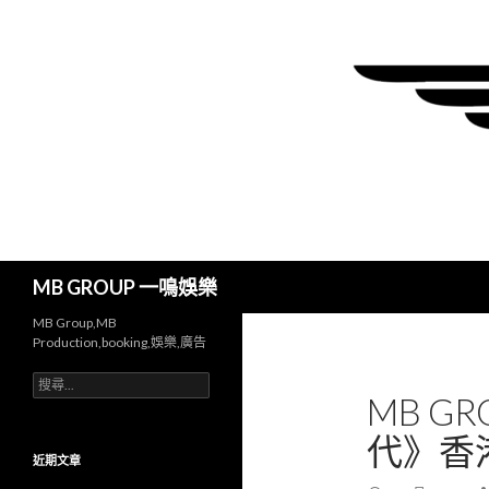
搜
MB GROUP 一鳴娛樂
尋
MB Group,MB
Production,booking,娛樂,廣告
搜
MB GR
尋
關
代》香港
鍵
字:
近期文章