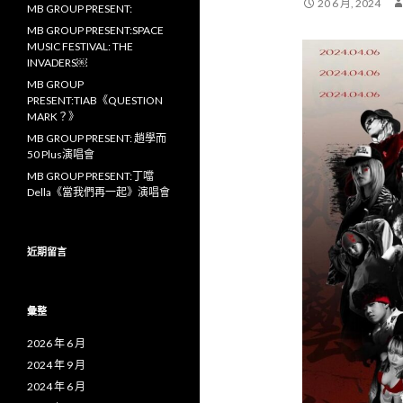
20 6 月, 2024
MB GROUP PRESENT:
MB GROUP PRESENT:SPACE
MUSIC FESTIVAL: THE
INVADERS￼
MB GROUP
PRESENT:TIAB《QUESTION
MARK？》
MB GROUP PRESENT: 趙學而
50 Plus演唱會
MB GROUP PRESENT:丁噹
Della《當我們再一起》演唱會
近期留言
彙整
2026 年 6 月
2024 年 9 月
2024 年 6 月