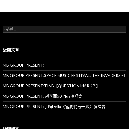
搜
尋
關
鍵
字:
近期文章
MB GROUP PRESENT:
MB GROUP PRESENT:SPACE MUSIC FESTIVAL: THE INVADERS￼
MB GROUP PRESENT:TIAB《QUESTION MARK？》
MB GROUP PRESENT: 趙學而50 Plus演唱會
MB GROUP PRESENT:丁噹Della《當我們再一起》演唱會
近期留言