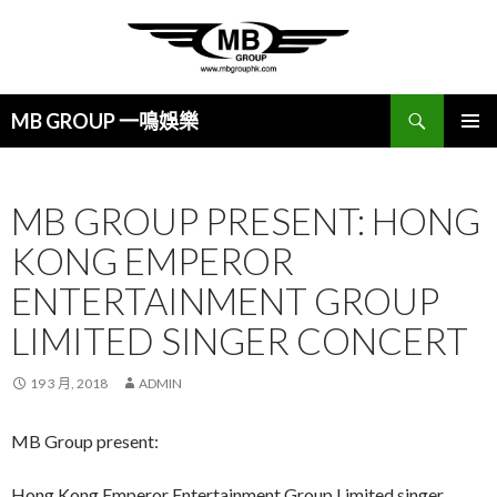
搜
MB GROUP 一鳴娛樂
尋
跳
主要選單
至
主
MB GROUP PRESENT: HONG
要
內
KONG EMPEROR
容
ENTERTAINMENT GROUP
LIMITED SINGER CONCERT
19 3 月, 2018
ADMIN
MB Group present:
Hong Kong Emperor Entertainment Group Limited singer