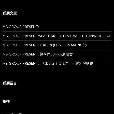
關
鍵
字:
近期文章
MB GROUP PRESENT:
MB GROUP PRESENT:SPACE MUSIC FESTIVAL: THE INVADERS￼
MB GROUP PRESENT:TIAB《QUESTION MARK？》
MB GROUP PRESENT: 趙學而50 Plus演唱會
MB GROUP PRESENT:丁噹Della《當我們再一起》演唱會
近期留言
彙整